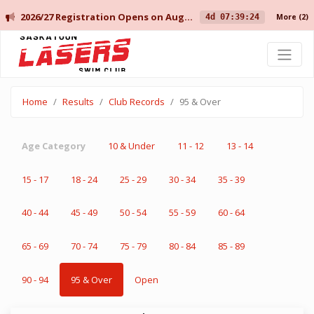
2026/27 Registration Opens on August 10 for Current Members, and August 14 for New Members.
4d 07:39:24
More
(2)
Saskatoon Lasers Swim Club
Home
Results
Club Records
95 & Over
Age Category
10 & Under
11 - 12
13 - 14
15 - 17
18 - 24
25 - 29
30 - 34
35 - 39
40 - 44
45 - 49
50 - 54
55 - 59
60 - 64
65 - 69
70 - 74
75 - 79
80 - 84
85 - 89
90 - 94
95 & Over
Open